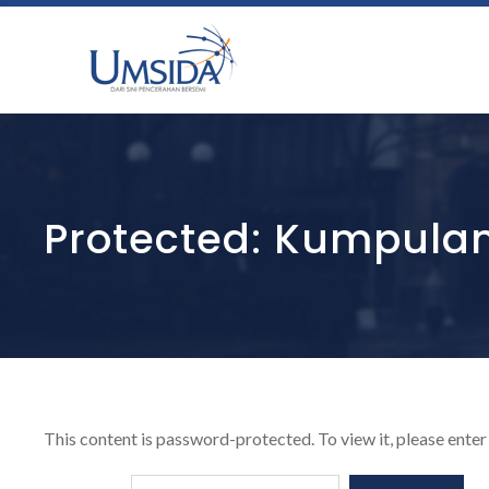
Protected: Kumpula
This content is password-protected. To view it, please ente